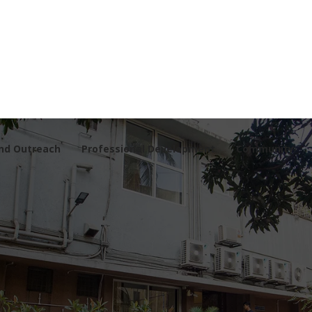
nd Outreach
Professional Development
Community