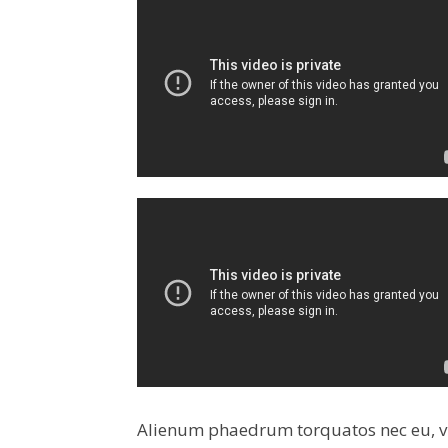
Alienum phaedrum torquatos nec eu, vis d